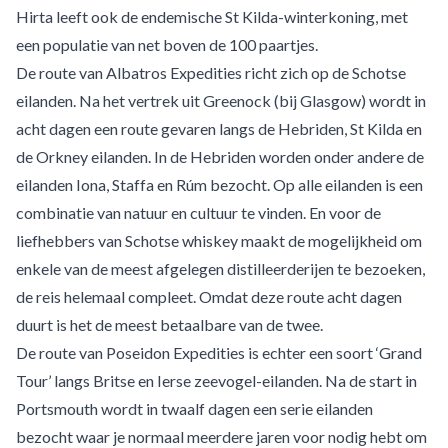
Hirta leeft ook de endemische St Kilda-winterkoning, met
een populatie van net boven de 100 paartjes.
De route van Albatros Expedities richt zich op de Schotse
eilanden. Na het vertrek uit Greenock (bij Glasgow) wordt in
acht dagen een route gevaren langs de Hebriden, St Kilda en
de Orkney eilanden. In de Hebriden worden onder andere de
eilanden Iona, Staffa en Rúm bezocht. Op alle eilanden is een
combinatie van natuur en cultuur te vinden. En voor de
liefhebbers van Schotse whiskey maakt de mogelijkheid om
enkele van de meest afgelegen distilleerderijen te bezoeken,
de reis helemaal compleet. Omdat deze route acht dagen
duurt is het de meest betaalbare van de twee.
De route van Poseidon Expedities is echter een soort ‘Grand
Tour’ langs Britse en Ierse zeevogel-eilanden. Na de start in
Portsmouth wordt in twaalf dagen een serie eilanden
bezocht waar je normaal meerdere jaren voor nodig hebt om