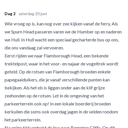
Dag 2
zaterdag 20 juni
Wie vroeg op is, kan nog over zee kijken vanaf de ferry. Als
we Spurn Head passeren varen we de Humber op en naderen
we Hull. In Hull wacht een speciaal gecharterde bus op ons,
die ons vandaag zal vervoeren.
Eerst rijden we naar Flamborough Head, een bekende
trektelpost, waar in het voor- en najaar de vogeltrek wordt
geteld. Op de rotsen van Flamborough broeden enkele
papegaaiduikers, die je vanaf verschillende punten kan
bekijken. Als het eb is liggen onder aan de klif grijze
zeehonden op de rotsen. Let in de omgeving van het
parkeerterrein ook op! In een lokale boerderij broeden
kerkuilen die soms ook overdag jagen in de velden rondom
het parkeerterrein.
Na enige tijd vertrekt de bus naar Bempton Cliffs. Op dit