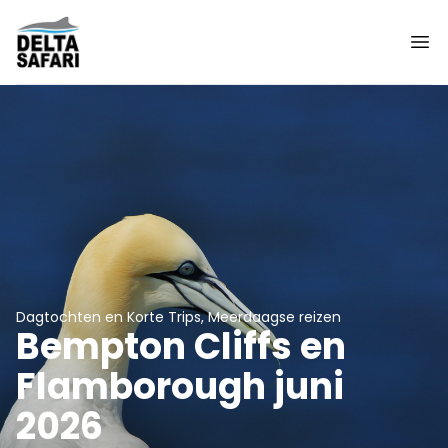
Dagtochten en Korte Trips, Meerdaagse reizen
Bempton Cliffs en
Flamborough juni
2026