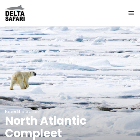
Expeditiecruises
North Atlantic
Compleet