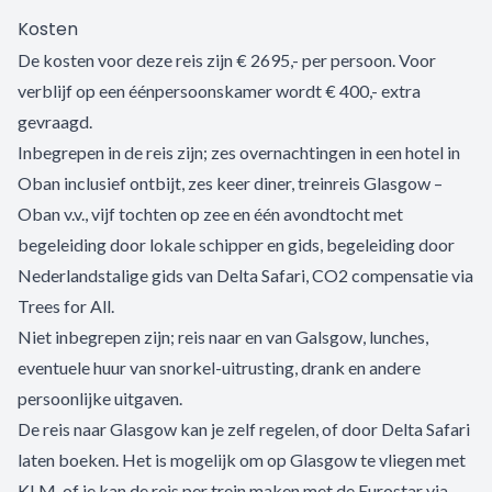
Kosten
De kosten voor deze reis zijn € 2695,- per persoon. Voor
verblijf op een éénpersoonskamer wordt € 400,- extra
gevraagd.
Inbegrepen in de reis zijn; zes overnachtingen in een hotel in
Oban inclusief ontbijt, zes keer diner, treinreis Glasgow –
Oban v.v., vijf tochten op zee en één avondtocht met
begeleiding door lokale schipper en gids, begeleiding door
Nederlandstalige gids van Delta Safari, CO2 compensatie via
Trees for All.
Niet inbegrepen zijn; reis naar en van Galsgow, lunches,
eventuele huur van snorkel-uitrusting, drank en andere
persoonlijke uitgaven.
De reis naar Glasgow kan je zelf regelen, of door Delta Safari
laten boeken. Het is mogelijk om op Glasgow te vliegen met
KLM, of je kan de reis per trein maken met de Eurostar via